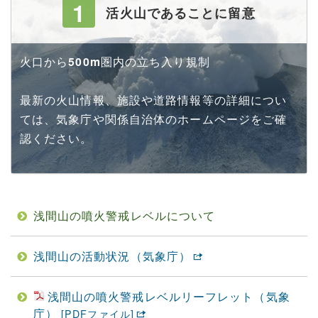
1
活火山であることに留意
火口から
500m
圏内の立ち入り規制
最新の火山情報、施設や道路情報等の詳細につい
ては、気象庁や関係自治体のホームページをご確
認ください。
浅間山の噴火警戒レベルについて
浅間山の活動状況（気象庁）
浅間山の噴火警戒レベルリーフレット（気象
庁）