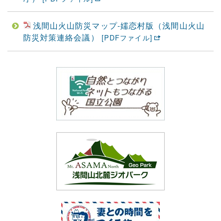
浅間山火山防災マップ-嬬恋村版（浅間山火山
防災対策連絡会議）