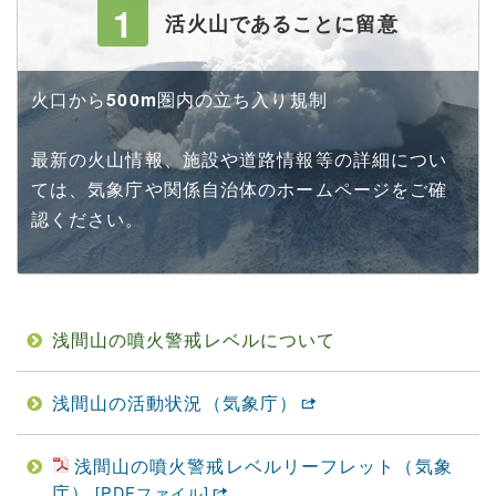
1
活火山であることに留意
火口から
500m
圏内の立ち入り規制
最新の火山情報、施設や道路情報等の詳細につい
ては、気象庁や関係自治体のホームページをご確
認ください。
浅間山の噴火警戒レベルについて
浅間山の活動状況（気象庁）
浅間山の噴火警戒レベルリーフレット（気象
庁）