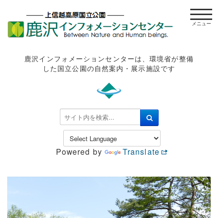
t
o
g
g
l
鹿沢インフォメーションセンターは、環境省が整備
e
した国立公園の自然案内・展示施設です
n
a
v
i
検
g
索
a
.
t
.
Powered by
Translate
i
.
o
n