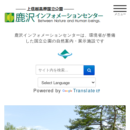
t
o
g
g
l
鹿沢インフォメーションセンターは、環境省が整備
e
した国立公園の自然案内・展示施設です
n
a
v
i
検
g
索
a
.
t
.
Powered by
Translate
i
.
o
n