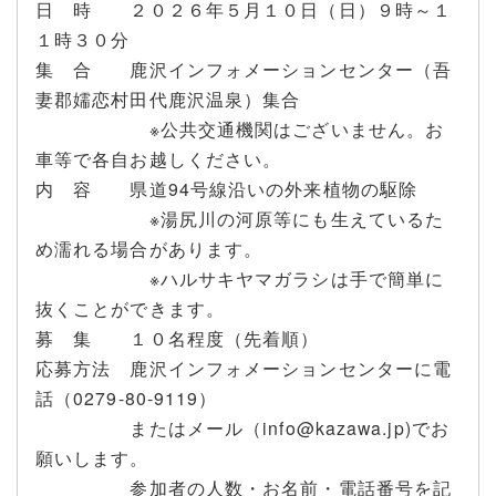
日 時 ２０２６年５月１０日（日）９時～１
１時３０分
集 合 鹿沢インフォメーションセンター（吾
妻郡嬬恋村田代鹿沢温泉）集合
※公共交通機関はございません。お
車等で各自お越しください。
内 容 県道94号線沿いの外来植物の駆除
※湯尻川の河原等にも生えているた
め濡れる場合があります。
※ハルサキヤマガラシは手で簡単に
抜くことができます。
募 集 １０名程度（先着順）
応募方法 鹿沢インフォメーションセンターに電
話（0279-80-9119）
またはメール（
info@kazawa.jp
)でお
願いします。
参加者の人数・お名前・電話番号を記