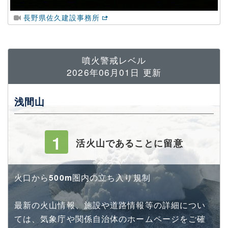
長野県佐久建設事務所
噴火警戒レベル
2026年06月01日
更新
浅間山
1
活火山であることに留意
火口から
500m
圏内の立ち入り規制
最新の火山情報、施設や道路情報等の詳細につい
ては、気象庁や関係自治体のホームページをご確