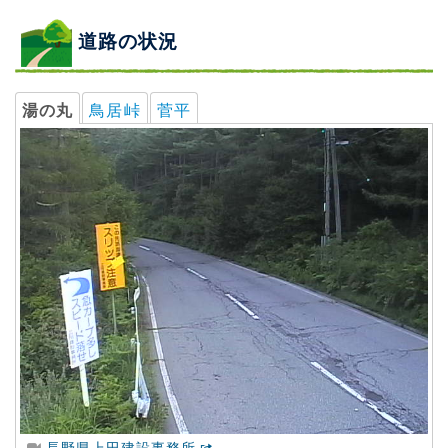
道路の状況
湯の丸
鳥居峠
菅平
長野県上田建設事務所