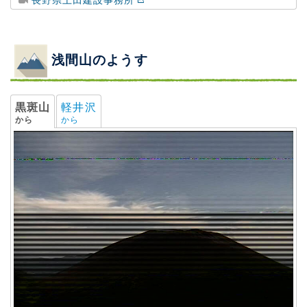
浅間山のようす
黒斑山
軽井沢
から
から