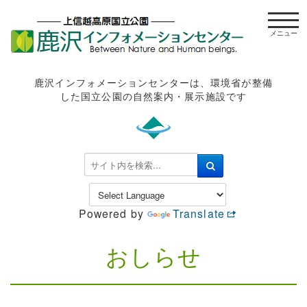
t
o
g
g
l
鹿沢インフォメーションセンターは、環境省が整備
e
した国立公園の自然案内・展示施設です
n
a
v
i
検
g
索
a
.
t
.
Powered by
Translate
i
.
o
n
おしらせ