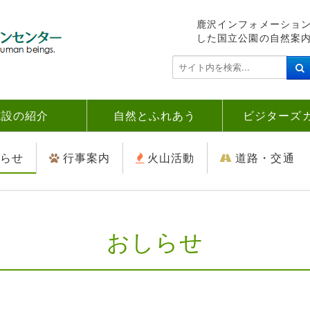
鹿沢インフォメーショ
した国立公園の自然案
検
索
.
.
施設の紹介
自然とふれあう
ビジターズ
.
らせ
行事案内
火山活動
道路・交通
おしらせ