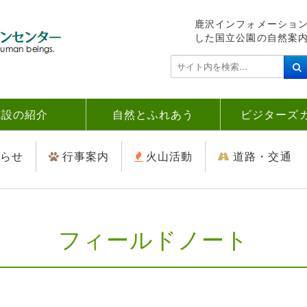
鹿沢インフォメーショ
した国立公園の自然案
検
索
.
.
施設の紹介
自然とふれあう
ビジターズ
.
らせ
行事案内
火山活動
道路・交通
フィールドノート