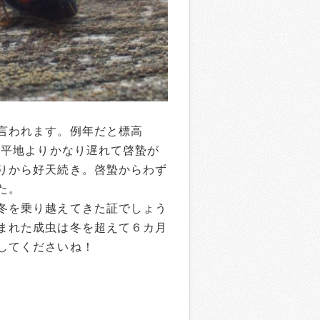
言われます。例年だと標高
、平地よりかなり遅れて啓蟄が
りから好天続き。啓蟄からわず
た。
冬を乗り越えてきた証でしょう
まれた成虫は冬を超えて６カ月
してくださいね！