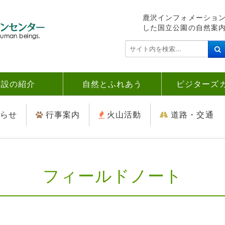
鹿沢インフォメーショ
した国立公園の自然案
検
索
.
.
施設の紹介
自然とふれあう
ビジターズ
.
らせ
行事案内
火山活動
道路・交通
フィールドノート