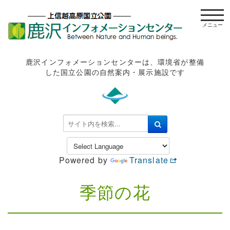
t
o
g
g
l
鹿沢インフォメーションセンターは、環境省が整備
e
した国立公園の自然案内・展示施設です
n
a
v
i
検
g
索
a
.
t
.
Powered by
Translate
i
.
o
n
季節の花