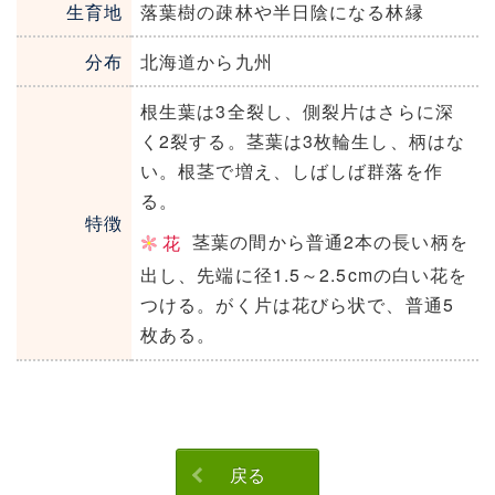
生育地
落葉樹の疎林や半日陰になる林縁
分布
北海道から九州
根生葉は3全裂し、側裂片はさらに深
く2裂する。茎葉は3枚輪生し、柄はな
い。根茎で増え、しばしば群落を作
る。
特徴
茎葉の間から普通2本の長い柄を
花
出し、先端に径1.5～2.5cmの白い花を
つける。がく片は花びら状で、普通5
枚ある。
戻る