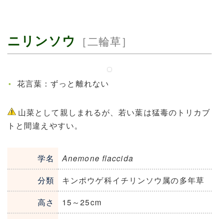
ニリンソウ
［二輪草］
花言葉：ずっと離れない
山菜として親しまれるが、若い葉は猛毒のトリカブ
トと間違えやすい。
学名
Anemone flaccida
分類
キンポウゲ科イチリンソウ属の多年草
高さ
15～25cm