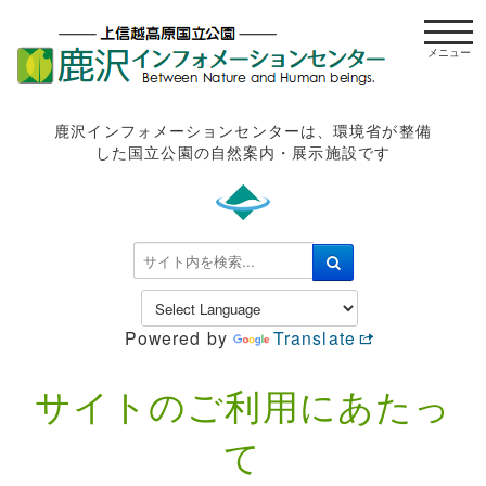
t
o
g
g
l
鹿沢インフォメーションセンターは、環境省が整備
e
した国立公園の自然案内・展示施設です
n
a
v
i
検
g
索
a
.
t
.
Powered by
Translate
i
.
o
n
サイトのご利用にあたっ
て