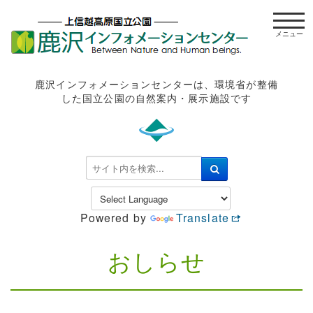
t
o
g
g
l
鹿沢インフォメーションセンターは、環境省が整備
e
した国立公園の自然案内・展示施設です
n
a
v
i
検
g
索
a
.
t
.
Powered by
Translate
i
.
o
n
おしらせ