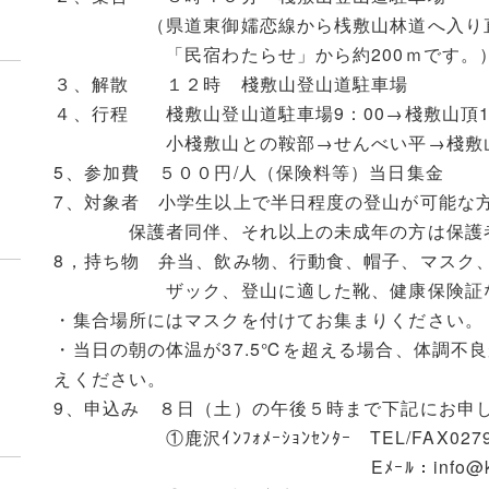
（県道東御嬬恋線から桟敷山林道へ入り直
「民宿わたらせ」から約200ｍです。
３、解散 １２時 棧敷山登山道駐車場
４、行程 棧敷山登山道駐車場9：00→棧敷山頂1
小棧敷山との鞍部→せんべい平→棧敷山登山
5、参加費 ５００円/人（保険料等）当日集金
7、対象者 小学生以上で半日程度の登山が可能な
保護者同伴、それ以上の未成年の方は保護者
8，持ち物 弁当、飲み物、行動食、帽子、マスク
ザック、登山に適した靴、健康保険証
・集合場所にはマスクを付けてお集まりください。
・当日の朝の体温が37.5℃を超える場合、体調不
えください。
9、申込み ８日（土）の午後５時まで下記にお申
①鹿沢ｲﾝﾌｫﾒｰｼｮﾝｾﾝﾀｰ TEL/FAX0279-
Eﾒｰﾙ：
info@