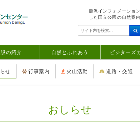
鹿沢インフォメーショ
した国立公園の自然案
検
索
.
.
施設の紹介
自然とふれあう
ビジターズ
.
らせ
行事案内
火山活動
道路・交通
おしらせ