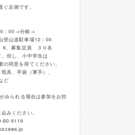
ぐ左側です。
）
0：00→分岐→
道駐車場12：00
 6、募集定員 ３０名
方。但し、小中学生は
の同意を得てください。
、雨具、手袋（軍手）、
など
良がみられる場合は参加をお控
し込みください。
80-9119
kazawa.jp