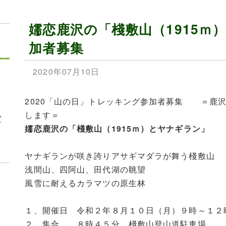
嬬恋鹿沢の「棧敷山（1915ｍ
加者募集
2020年07月10日
2020「山の日」トレッキング参加者募集 ＝鹿
します＝
室
嬬恋鹿沢の「棧敷山（1915ｍ）とヤナギラン」
ヤナギランが咲き誇りアサギマダラが舞う棧敷
浅間山、四阿山、田代湖の眺望
風雪に耐えるカラマツの原生林
１、開催日 令和２年８月１０日（月）９時～１２
２、集合 ８時４５分 棧敷山登山道駐車場