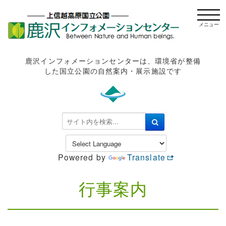
t
o
g
g
l
鹿沢インフォメーションセンターは、環境省が整備
e
した国立公園の自然案内・展示施設です
n
a
v
i
検
g
索
a
.
t
.
Powered by
Translate
i
.
o
n
行事案内