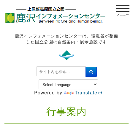
t
o
g
g
l
鹿沢インフォメーションセンターは、環境省が整備
e
した国立公園の自然案内・展示施設です
n
a
v
i
検
g
索
a
.
t
.
Powered by
Translate
i
.
o
n
行事案内