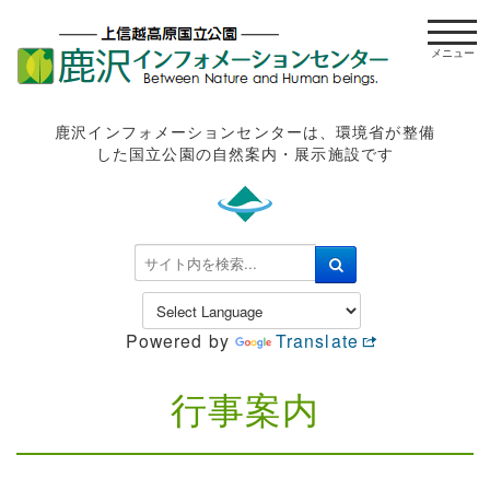
t
o
g
g
l
鹿沢インフォメーションセンターは、環境省が整備
e
した国立公園の自然案内・展示施設です
n
a
v
i
検
g
索
a
.
t
.
Powered by
Translate
i
.
o
n
行事案内