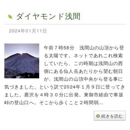
ダイヤモンド浅間
2024年01月11日
午前７時58分 浅間山の山頂から登
る太陽です。ネットであれこれ検索
していたら、この時期は浅間山の西
側にある仙人岳あたりから望む朝日
が、浅間山の山頂中央から登る事に
気づきました。という訳で2024年１月９日に登ってき
ました。鹿沢を４時３０分に出発。東御市経由で車坂
峠の登山口へ。そこから歩くこと２時間弱...
続きを読む