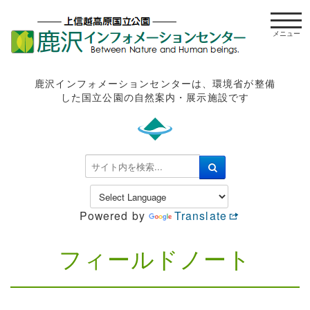
t
o
g
g
l
鹿沢インフォメーションセンターは、環境省が整備
e
した国立公園の自然案内・展示施設です
n
a
v
i
検
g
索
a
.
t
.
Powered by
Translate
i
.
o
n
フィールドノート